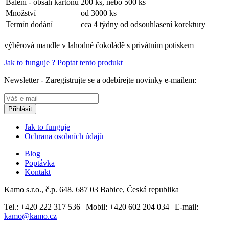
Balení - obsah kartonu
200 ks, nebo 500 ks
Množství
od 3000 ks
Termín dodání
cca 4 týdny od odsouhlasení korektury
výběrová mandle v lahodné čokoládě s privátním potiskem
Jak to funguje ?
Poptat tento produkt
Newsletter - Zaregistrujte se a odebírejte novinky e-mailem:
Jak to funguje
Ochrana osobních údajů
Blog
Poptávka
Kontakt
Kamo s.r.o., č.p. 648. 687 03 Babice, Česká republika
Tel.:
+420 222 317 536
| Mobil:
+420 602 204 034
| E-mail:
kamo@kamo.cz