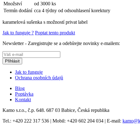
Množství
od 3000 ks
Termín dodání
cca 4 týdny od odsouhlasení korektury
karamelová sušenka s možností privat label
Jak to funguje ?
Poptat tento produkt
Newsletter - Zaregistrujte se a odebírejte novinky e-mailem:
Jak to funguje
Ochrana osobních údajů
Blog
Poptávka
Kontakt
Kamo s.r.o., č.p. 648. 687 03 Babice, Česká republika
Tel.:
+420 222 317 536
| Mobil:
+420 602 204 034
| E-mail:
kamo@k