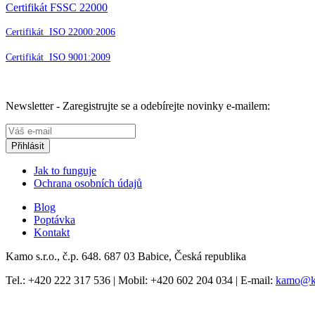
Certifikát FSSC 22000
Certifikát ISO 22000:2006
Certifikát ISO 9001:2009
Newsletter - Zaregistrujte se a odebírejte novinky e-mailem:
Jak to funguje
Ochrana osobních údajů
Blog
Poptávka
Kontakt
Kamo s.r.o., č.p. 648. 687 03 Babice, Česká republika
Tel.:
+420 222 317 536
| Mobil:
+420 602 204 034
| E-mail:
kamo@k