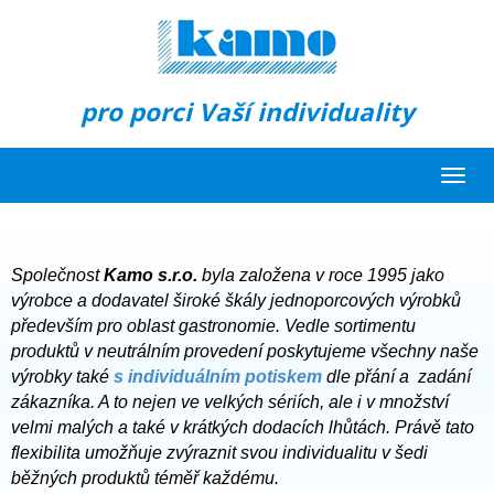
pro porci Vaší individuality
Toggl
navig
Společnost
Kamo s.r.o.
byla založena v roce 1995 jako
výrobce a dodavatel široké škály jednoporcových výrobků
především pro oblast gastronomie. Vedle sortimentu
produktů v neutrálním provedení poskytujeme všechny naše
výrobky také
s individuálním potiskem
dle přání a zadání
zákazníka. A to nejen ve velkých sériích, ale i v množství
velmi malých a také v krátkých dodacích lhůtách. Právě tato
flexibilita umožňuje zvýraznit svou individualitu v šedi
běžných produktů téměř každému.