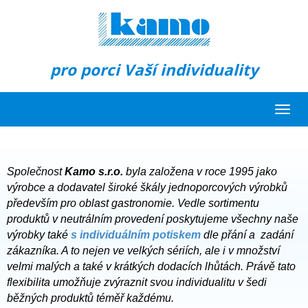
pro porci Vaší individuality
Toggl
navig
Společnost
Kamo s.r.o.
byla založena v roce 1995 jako
výrobce a dodavatel široké škály jednoporcových výrobků
především pro oblast gastronomie. Vedle sortimentu
produktů v neutrálním provedení poskytujeme všechny naše
výrobky také
s individuálním potiskem
dle přání a zadání
zákazníka. A to nejen ve velkých sériích, ale i v množství
velmi malých a také v krátkých dodacích lhůtách. Právě tato
flexibilita umožňuje zvýraznit svou individualitu v šedi
běžných produktů téměř každému.