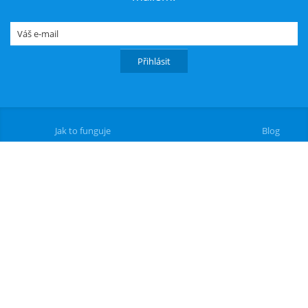
Jak to funguje
Blog
Ochrana osobních údajů
Poptávka
Kontakt
Kamo s.r.o., č.p. 648. 687 03 Babice, Česká republika
Tel.:
+420 222 317 536
| Mobil:
+420 602 204 034
| E-mail:
kamo@kamo.cz
©2023 všechna práva vyhrazena
Design a vývoj
creox.cz