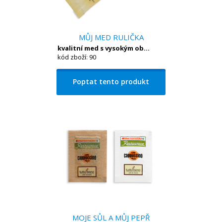
MŮJ MED RULIČKA
kvalitní med s vysokým ob...
kód zboží: 90
Poptat tento produkt
MOJE SŮL A MŮJ PEPŘ