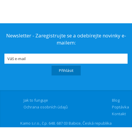
Newsletter - Zaregistrujte se a odebírejte novinky e-
mailem:
Jak to funguje
Blog
Ochrana osobních údajů
Poptávka
Kontakt
Kamo s.r.o., č.p. 648. 687 03 Babice, Česká republika
Tel.:
+420 222 317 536
| Mobil:
+420 602 204 034
| E-mail: