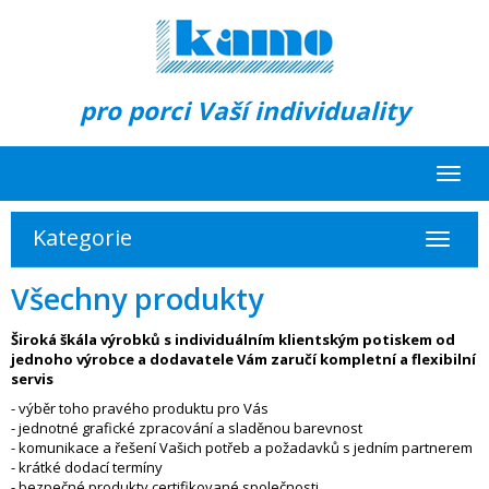
pro porci Vaší individuality
Toggl
navig
Kategorie
Toggle
navigat
Všechny produkty
Široká škála výrobků s individuálním klientským potiskem od
jednoho výrobce a dodavatele Vám zaručí kompletní a flexibilní
servis
- výběr toho pravého produktu pro Vás
- jednotné grafické zpracování a sladěnou barevnost
- komunikace a řešení Vašich potřeb a požadavků s jedním partnerem
- krátké dodací termíny
- bezpečné produkty certifikované společnosti